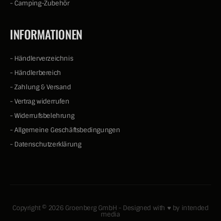
-
Camping-Zubehör
INFORMATIONEN
-
Händlerverzeichnis
-
Händlerbereich
-
Zahlung & Versand
-
Vertrag widerrufen
-
Widerrufsbelehrung
-
Allgemeine Geschäftsbedingungen
-
Datenschutzerklärung
Copyright © 2026 Groenberg GmbH - Designed with ♥ by
intended
media