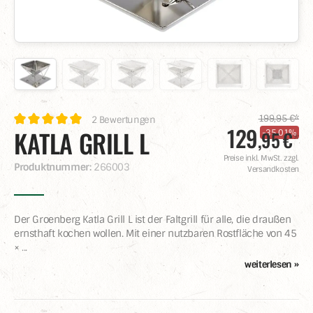
199,95 €*
2 Bewertungen
129
KATLA GRILL L
,
95
-35.01%
€
*
Preise inkl. MwSt. zzgl.
Produktnummer:
266003
Versandkosten
Der Groenberg Katla Grill L ist der Faltgrill für alle, die draußen
ernsthaft kochen wollen. Mit einer nutzbaren Rostfläche von 45
×
...
weiterlesen »