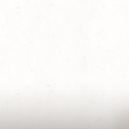
keine Abstriche: Der Grillrost besteht aus
ch der
Edelstahl 304SS – rostfrei und
i
lebensmittelsicher. Kohlerost aus 201SS,
gere
Schale und Bodenplatte aus 430SS, Rahmen
igen.
aus verzinktem Stahl. Die durchdachte
Belüftungskonstruktion sorgt für schnelle,
 Kohle,
gleichmäßige Glut – ohne ständiges
Nachfachen. Nach dem Grillen: Rost raus,
Holz rein. Die 6,5-Liter-Feuerschale hält den
Abend am Laufen, die mitgelieferte Tasche
r
aus Baumwollmischgewebe hält den Eldfell
sauber verpackt – für den nächsten Einsatz.
 dort,
Highlights auf einen Blick 3,9 kg –
drei
trekkingtauglich Leichtester Grill im
Groenberg-Sortiment – für Rucksack,
amem
Bikepacking und Motorrad-Camping.
Packmaß 41 × 22 × 7 cm Nur 7 cm flach
zusammengeklappt – passt in Packtaschen,
Seitenfächer und schmale Laderäume.
Edelstahl 304SS Grillrost Rostfrei,
lebensmittelsicher, dauerhaft hitzebeständig
– keine Kompromisse beim Material.
Optimale Belüftung Durchdachte Luftzufuhr
für schnelle, gleichmäßige Glut – auch bei
 -
Wind. 6,5 L Feuerschale Rost raus, Holz rein –