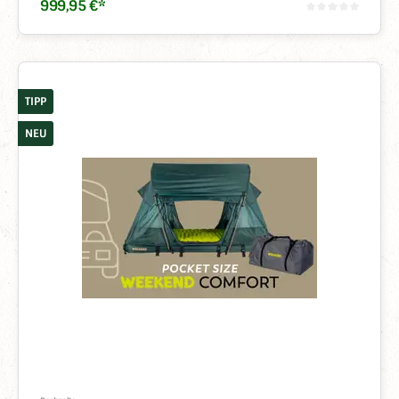
999
,
95
€
*
TIPP
NEU