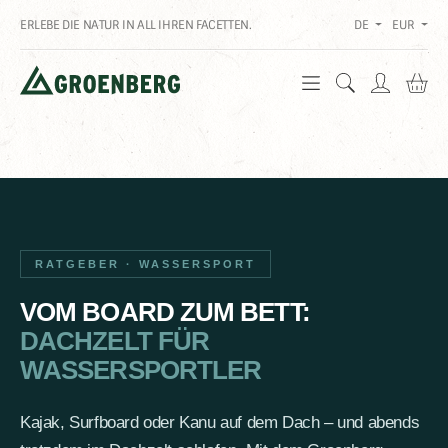
ERLEBE DIE NATUR IN ALL IHREN FACETTEN.
DE
EUR
Wa
RATGEBER · WASSERSPORT
VOM BOARD ZUM BETT:
DACHZELT FÜR
WASSERSPORTLER
Kajak, Surfboard oder Kanu auf dem Dach – und abends