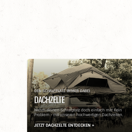
DEN SCHALFPLATZ IMMER DABEI
DACHZELTE
Nimm deinen Schlafplatz doch einfach mit! Kein
Problem - mit unseren hochwertigen Dachzelten.
JETZT DACHZELTE ENTDECKEN »