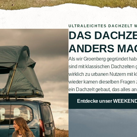
ULTRALEICHTES DACHZELT 
DAS DACHZE
ANDERS MA
Als wir Groenberg gegründet hab
sind mit klassischen Dachzelten ge
wirklich zu urbanen Nutzern mit 
wieder kamen dieselben Fragen z
ein Dachzelt gebaut, das alles a
Entdecke unser WEEKEND 