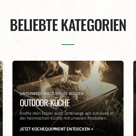
BELIEBTE KATEGORIEN
UNTERWEGS WIE ZUHAUSE KOCHEN
OUTDOOR-KÜCHE
Koche dein Essen auch unterwegs wie zuhause in
der heimischen Küche mit unseren Produkten.
JETZT KOCHEQUIPMENT ENTDECKEN »