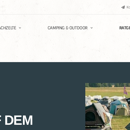
K
CHZELTE
CAMPING & OUTDOOR
RATG
F DEM