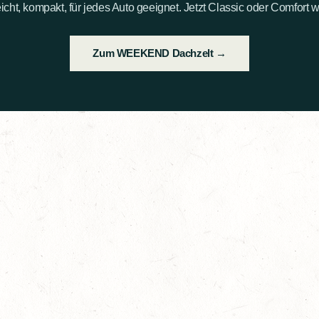
eicht, kompakt, für jedes Auto geeignet. Jetzt Classic oder Comfort 
Zum WEEKEND Dachzelt →