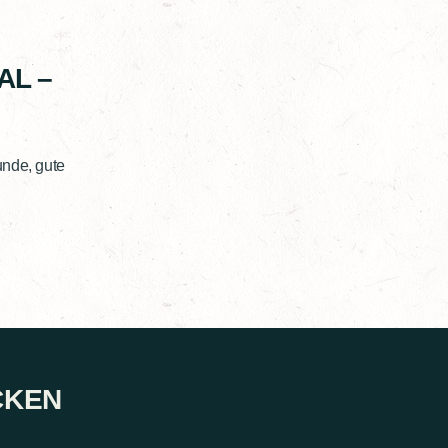
AL –
unde, gute
CKEN