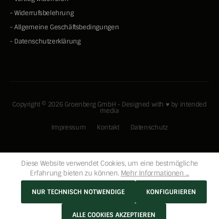
-
Widerrufsbelehrung
-
Allgemeine Geschäftsbedingungen
-
Datenschutzerklärung
Copyright © 2026 Groenberg GmbH - Designed with ♥ by
intended
media
Impressum
Kontakt
Datenschutz
Diese Website verwendet Cookies, um eine bestmögliche
Erfahrung bieten zu können.
Mehr Informationen ...
NUR TECHNISCH NOTWENDIGE
KONFIGURIEREN
ALLE COOKIES AKZEPTIEREN