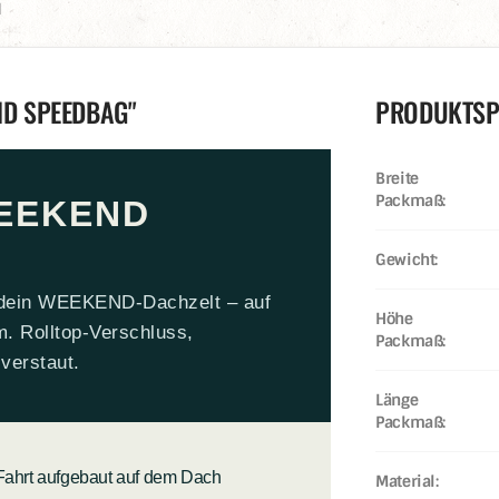
N
D SPEEDBAG"
PRODUKTSPE
Breite
Packmaß:
EEKEND
Gewicht:
 dein WEEKEND-Dachzelt – auf
Höhe
m. Rolltop-Verschluss,
Packmaß:
verstaut.
Länge
Packmaß:
 Fahrt aufgebaut auf dem Dach
Material: