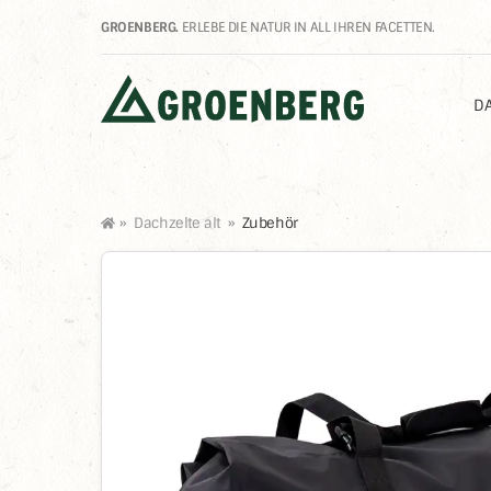
GROENBERG.
ERLEBE DIE NATUR IN ALL IHREN FACETTEN.
DA
»
Dachzelte alt
»
Zubehör