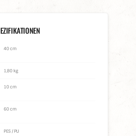
ZIFIKATIONEN
40 cm
1,80 kg
10 cm
60 cm
PES / PU