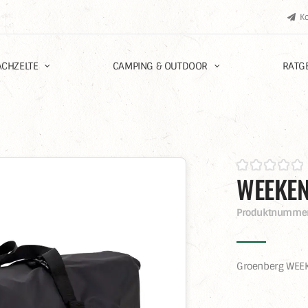
K
CHZELTE
CAMPING & OUTDOOR
RATG
WEEKE
Produktnumme
Groenberg WEE