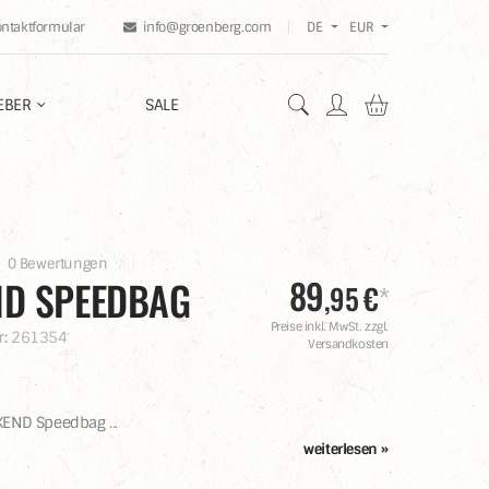
ontaktformular
info@groenberg.com
DE
EUR
Warenkorb en
EBER
SALE
0 Bewertungen
89
ND SPEEDBAG
,
95
€
*
Preise inkl. MwSt. zzgl.
r:
261354
Versandkosten
KEND Speedbag
...
weiterlesen »