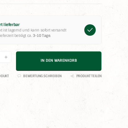
t lieferbar
t ist lagernd und kann sofort versandt
eferzeit beträgt ca.
3-10 Tage
.
Anzahl: Gib den gewünschten Wert ein o
IN DEN WARENKORB
ODUKT
BEWERTUNG SCHREIBEN
PRODUKT TEILEN