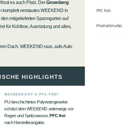
frisst es auch Platz. Der
Groenberg
in komplett verstautes WEEKEND in
PFC frei:
t den mitgelieferten Spanngurten auf
Produktmaße:
ei für Kühlbox, Ausrüstung und alles,
vom Dach, WEEKEND raus, aufs Auto
ISCHE HIGHLIGHTS
WASSERDICHT & PFC-FREI
PU-beschichtetes Polyestergewebe
schützt dein WEEKEND unterwegs vor
Regen und Spritzwasser.
PFC-frei
nach Herstellerangabe.