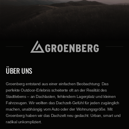
Schritt-für-Schritt Montageanleitung Abbau des Halvor 160 Das
Groenberg Halvor 160 – dein geräumiger, durchdachter Begleiter für jedes
Abenteuer.
ÜBER UNS
Groenberg entstand aus einer einfachen Beobachtung: Das
perfekte Outdoor-Erlebnis scheiterte oft an der Realität des
Stadtlebens – an Dachlasten, fehlendem Lagerplatz und kleinen
Fahrzeugen. Wir wollten das Dachzelt-Gefühl für jeden zugänglich
machen, unabhängig vom Auto oder der Wohnungsgröße. Mit
Groenberg haben wir das Dachzelt neu gedacht: Urban, smart und
radikal unkompliziert.