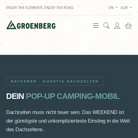
ENJOY THE ELEMENTS. ENJOY THE ROAD.
EN
EUR
Sh
RATGEBER · GÜNSTIG DACHZELTEN
DEIN
POP-UP CAMPING-MOBIL
Dachzelten muss nicht teuer sein. Das WEEKEND ist
der günstigste und unkomplizierteste Einstieg in die Welt
des Dachzeltens.