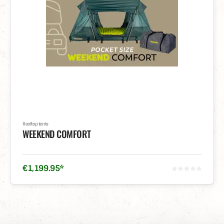
Rooftop tents
WEEKEND COMFORT
€
1,199
.
95
*