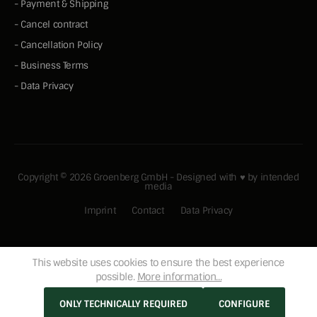
-
Payment & Shipping
-
Cancel contract
-
Cancellation Policy
-
Business Terms
-
Data Privacy
Copyright © 2026 Groenberg GmbH - Designed with ♥ by
intended
media
Imprint
Contact
Data Privacy
This website uses cookies to ensure the best experience
possible.
More information...
ONLY TECHNICALLY REQUIRED
CONFIGURE